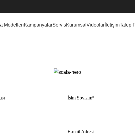
a Modelleri
Kampanyalar
Servis
Kurumsal
Videolar
İletişim
Talep 
SCALA
ası
İsim Soyisim*
E-mail Adresi