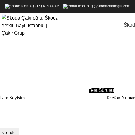
0 (216) 419 00 06
bilgi@skodacakiroglu.com
Škod
Test Sürüşü
İsim Soyisim
Telefon Numar