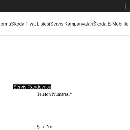
Formu
Skoda Fiyat Listesi
Servis Kampanyaları
Škoda E-Mobilite
Servis Randevusu
Telefon Numarası*
Şase No