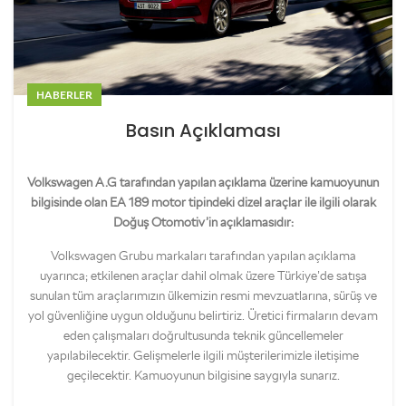
HABERLER
Basın Açıklaması
Volkswagen A.G tarafından yapılan açıklama üzerine kamuoyunun
bilgisinde olan EA 189 motor tipindeki dizel araçlar ile ilgili olarak
Doğuş Otomotiv’in açıklamasıdır:
Volkswagen Grubu markaları tarafından yapılan açıklama
uyarınca; etkilenen araçlar dahil olmak üzere Türkiye’de satışa
sunulan tüm araçlarımızın ülkemizin resmi mevzuatlarına, sürüş ve
yol güvenliğine uygun olduğunu belirtiriz. Üretici firmaların devam
eden çalışmaları doğrultusunda teknik güncellemeler
yapılabilecektir. Gelişmelerle ilgili müşterilerimizle iletişime
geçilecektir. Kamuoyunun bilgisine saygıyla sunarız.