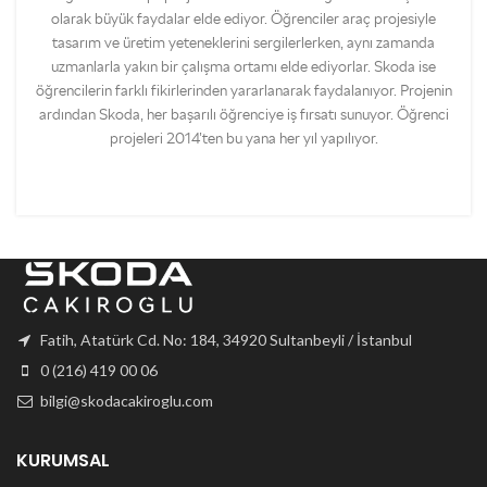
olarak büyük faydalar elde ediyor. Öğrenciler araç projesiyle
tasarım ve üretim yeteneklerini sergilerlerken, aynı zamanda
uzmanlarla yakın bir çalışma ortamı elde ediyorlar. Skoda ise
öğrencilerin farklı fikirlerinden yararlanarak faydalanıyor. Projenin
ardından Skoda, her başarılı öğrenciye iş fırsatı sunuyor. Öğrenci
projeleri 2014’ten bu yana her yıl yapılıyor.
Fatih, Atatürk Cd. No: 184, 34920 Sultanbeyli / İstanbul
0 (216) 419 00 06
bilgi@skodacakiroglu.com
KURUMSAL