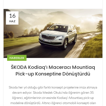
16
HAZ
HABERLER
ŠKODA Kodiaq’ı Maceracı Mountiaq
Pick-up Konseptine Dönüştürdü
Skoda her yıl olduğu gibi farklı konsept projelerine imza atmaya
devam ediyor. Skoda Meslek Okulu’nda öğrenim gören 35
öğrenci, eğitimlerinin zirvesinde Kodiaq’ı Mountiaq pick-up
modeline dönüştürdü. Altıncı öğrenci otomobili konsepti olan