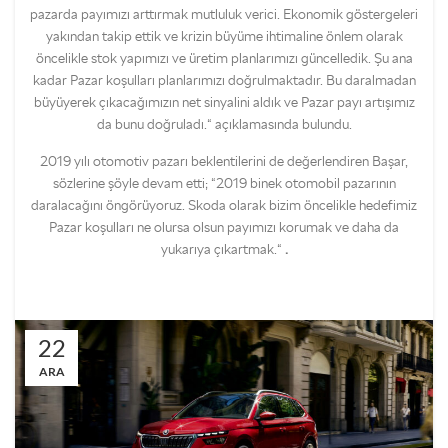
pazarda payımızı arttırmak mutluluk verici. Ekonomik göstergeleri
yakından takip ettik ve krizin büyüme ihtimaline önlem olarak
öncelikle stok yapımızı ve üretim planlarımızı güncelledik. Şu ana
kadar Pazar koşulları planlarımızı doğrulmaktadır. Bu daralmadan
büyüyerek çıkacağımızın net sinyalini aldık ve Pazar payı artışımız
da bunu doğruladı.“ açıklamasında bulundu.
2019 yılı otomotiv pazarı beklentilerini de değerlendiren Başar,
sözlerine şöyle devam etti; “2019 binek otomobil pazarının
daralacağını öngörüyoruz. Skoda olarak bizim öncelikle hedefimiz
Pazar koşulları ne olursa olsun payımızı korumak ve daha da
yukarıya çıkartmak.“
.
22
ARA