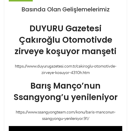
Basında Olan Gelişlemelerimiz
DUYURU Gazetesi
Çakıroğlu Otomotivde
zirveye koşuyor manşeti
https://www.duyurugazetesi.com.tr/cakiroglu-otomotivde-
zirveye-kosuyor-4310h.htm
Barış Manço’nun
Ssangyong’u yenileniyor
https://www.ssangyongteam.com/konu/baris-manconun-
ssangyongu-yenileniyor.91/