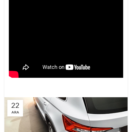
22
ARA